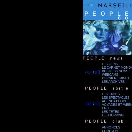
P E O P L E
...
n e w s
LES GENS
LE CARNET MONDA
BUSINESS NEWS
.
WEBCAMS
DERNIERE MINUTE
LES ARCHIVES
.
P E O P L E
...
s o r t i e
LES EXPOS
LES SPECTACLES
AGENDA PEOPLE
.
VOYAGES ET WEEK
END
LES FETES
LE SHOPPING
.
P E O P L E
...
c l u b
ANNONCES
FORUM DE