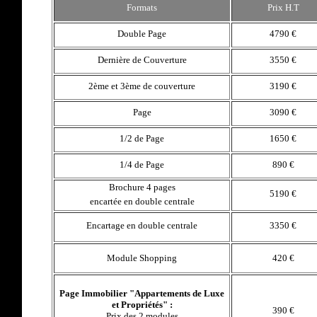
F
ormats
Prix H.T
Double Page
4790 €
Dernière de Couverture
3550 €
2ème et 3ème de couverture
3190 €
Page
3090 €
1/2 de Page
1
650 €
1/4 de Page
890 €
Brochure 4 pages
5190 €
encartée en double centrale
Encartage en double centrale
3350 €
Module Shopping
420 €
Page Immobilier "Appartements de Luxe
et Propriétés" :
390 €
Prix des 2 modules