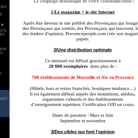
Le couplage dynamique de votre communication !
URS
1/Le magazine + le site Internet
S
Après être devenu le site préféré des Provençaux qui bouge
 e
des Provençaux qui sortent, des Provençaux qui innovent, b
NTS
des leaders d'opinion, Provencepeople.com crée son magaz
ES
papier.
GION
2/Une distribution optimale
ES
Ce mensuel est diffusé gracieusement à
20 000 exemplaires
dans plus de :
S
700 établissements de Marseille et Aix en Provence
(Hôtels, bars et restos branchés, boutiques tendance…)
Il est également diffusé auprès des institutions, médias,
DANT
organismes culturels et des établissements
d’enseignement supérieur. Certification OJD en cours.
Dates de parution : Mars et Juin
Septembre et novembre
3/Des cibles qui font l'opinion