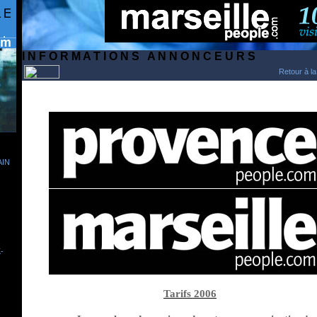
I N F O R M A T I O N S A N N O N C E U R S
Retour à la
IN
-
Tarifs 2006