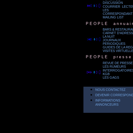
DISCUSSION
.
COURRIER LECTE
LES
CORRESPONDANT
MAILING LIST
.
P E O P L E
...
a n n u a i r
BARS & RESTAURA
CARNET D'ADRESS
LA NUIT
.
JOURNAUX
PERIODIQUES
GUIDES DE LA RE
VISITES VIRTUELL
.
P E O P L E
...
p r e s s e
REVUE DE PRESSE
LES RUMEURS
INTERROGATOIRE
.
KGB
LES GAGS
NOUS CONTACTEZ
DEVENIR CORRESPON
INFORMATIONS
ANNONCEURS