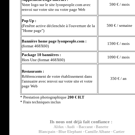
590 € / mois
Votre logo sur le site lyonpeople.com avec
renvoi sur votre site ou votre page Web
Pop Up :
590 € / semaine
(Fenêtre active déclenchée à l'ouverture de la
"Home page")
Bannière home page lyonpeople.com :
1590 € / mois
(format 468X60)
Package 10 bannières :
1090 € / mois
Hors Une (format 468X60)
Restaurants :
Référencement de votre établissement dans
350 € / an
l'annuaire avec renvoi sur votre site et votre
page Web
* Prestation photographique
200 € H.T
* Frais techniques inclus
Ils nous ont déjà fait confiance :
Alifax -
Audi
- Baccarat -
Banette
Blancpain - Blue Elephant
-
Camille Albane - Cartier