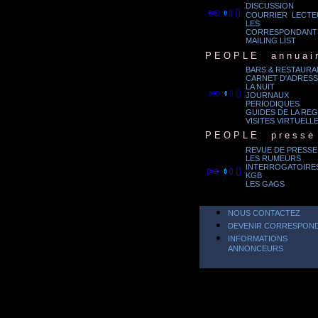
DISCUSSION
.
COURRIER LECTE
LES
CORRESPONDANT
MAILING LIST
.
P E O P L E
...
a n n u a i r
BARS & RESTAURA
CARNET D'ADRESS
LA NUIT
.
JOURNAUX
PERIODIQUES
GUIDES DE LA RE
VISITES VIRTUELL
.
P E O P L E
...
p r e s s e
REVUE DE PRESSE
LES RUMEURS
INTERROGATOIRE
.
KGB
LES GAGS
NOUS CONTACTEZ
DEVENIR CORRESPON
INFORMATIONS
ANNONCEURS