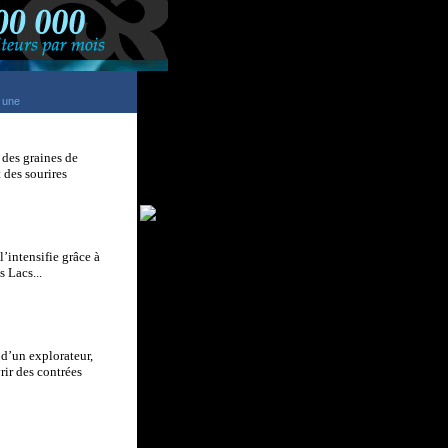
 une
 des graines de
 des sourires
l’intensifie grâce à
s Lacs...
 d’un explorateur,
rir des contrées