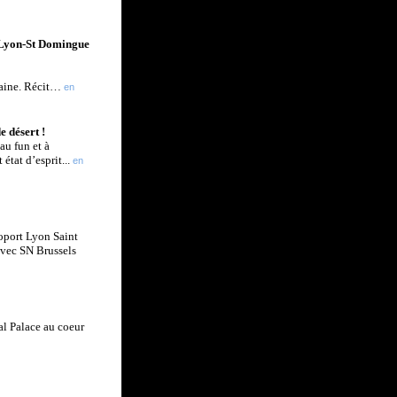
n Lyon-St Domingue
caine. Récit…
en
 désert !
au fun et à
état d’esprit...
en
roport Lyon Saint
avec SN Brussels
l Palace au coeur