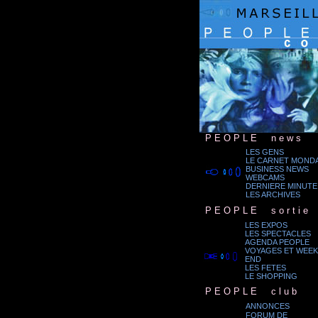
.
P E O P L E
...
n e w s
LES GENS
LE CARNET MONDA
BUSINESS NEWS
.
WEBCAMS
DERNIERE MINUTE
LES ARCHIVES
.
P E O P L E
...
s o r t i e
LES EXPOS
LES SPECTACLES
.
AGENDA PEOPLE
VOYAGES ET WEEK
END
LES FETES
LE SHOPPING
.
P E O P L E
...
c l u b
ANNONCES
FORUM DE