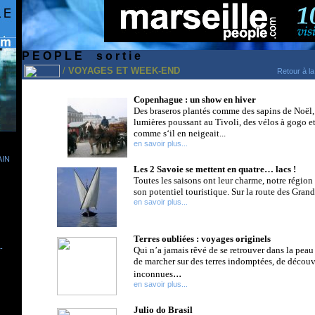
P E O P L E
...
s o r t i e
/
VOYAGES ET WEEK-END
Retour à la
Copenhague : un show en hiver
Des braseros plantés comme des sapins de Noël,
lumières poussant au Tivoli, des vélos à gogo et
comme s‘il en neigeait...
en savoir plus...
IN
Les 2 Savoie se mettent en quatre… lacs !
Toutes les saisons ont leur charme, notre région 
son potentiel touristique. Sur la route des Grand
en savoir plus...
Terres oubliées : voyages originels
-
Qui n’a jamais rêvé de se retrouver dans la peau
de marcher sur des terres indomptées, de découv
...
inconnues
en savoir plus...
Julio do Brasil