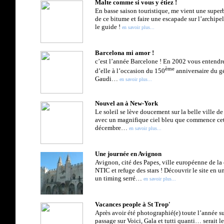
Malte comme si vous y étiez !
En basse saison touristique, me vient une supe
de ce bitume et faire une escapade sur l’archipe
le guide !
en savoir plus...
Barcelona mi amor !
c’est l’année Barcelone ! En 2002 vous entendr
ème
d’elle à l’occasion du 150
anniversaire du gé
Gaudi
…
en savoir plus...
Nouvel an à New-York
Le soleil se lève doucement sur la belle ville de
avec un magnifique ciel bleu que commence
ce
décembre
…
en savoir plus...
Une journée en Avignon
Avignon, cité des Papes, ville européenne de la 
NTIC et refuge des stars ! Découvrir le site en
un timing serré…
en savoir plus...
Vacances people à St Trop'
Après avoir été photographié(e) toute l’année 
passage sur Voici, Gala et tutti quanti… serait l