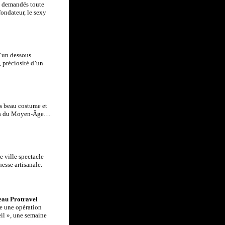
nt demandés toute
fondateur, le sexy
’un dessous
, préciosité d’un
s beau costume et
chés du Moyen-Âge…
e ville spectacle
hesse artisanale.
seau Protravel
e une opération
il », une semaine