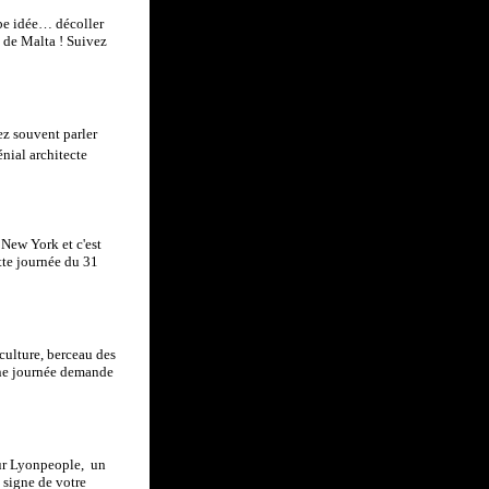
rbe idée… décoller
l de Malta ! Suivez
ez souvent parler
nial architecte
 New York et c'est
tte journée du 31
culture, berceau des
 une journée demande
sur Lyonpeople, un
e signe de votre