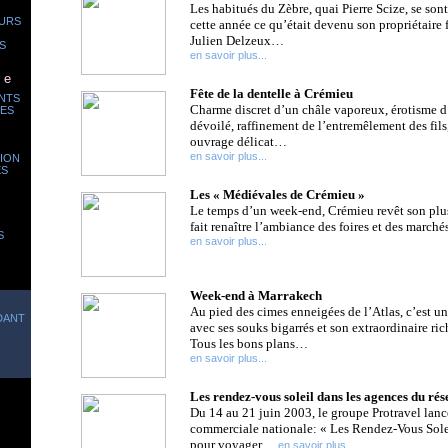
Les habitués du Zèbre, quai Pierre Scize, se so
URS
cette année ce qu’était devenu son propriétaire 
Julien Delzeux…
S
en savoir plus...
 e
Fête de la dentelle à Crémieu
NTS
Charme discret d’un châle vaporeux, érotisme d
ES
dévoilé, raffinement de l’entremêlement des fils
ouvrage délicat…
en savoir plus...
GION
ES
Les « Médiévales de Crémieu »
Le temps d’un week-end, Crémieu revêt son plu
fait renaître l’ambiance des foires et des mar
S
en savoir plus...
Week-end à Marrakech
Au pied des cimes enneigées de l’Atlas, c’est un
DANT
avec ses souks bigarrés et son extraordinaire ric
Tous les bons plans…
en savoir plus...
Les rendez-vous soleil dans les agences du ré
Du 14 au 21 juin 2003, le groupe Protravel lanc
commerciale nationale: « Les Rendez-Vous Sole
pour voyager…
en savoir plus...